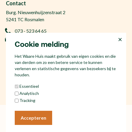
Makelaar Den Bosch
Contact
Gratis zoekopdracht
Huis kopen Nuland
Burg. Nieuwenhuijzenstraat 2
Vraag de kosten op
Huis kopen Berlicum
5241 TC Rosmalen
Afspraak plannen
Huis kopen Vinkel
073 - 523 64 65
Ervaringen
Huis kopen Geffen
info@hetwaarehuis.nl
Taxatie
Cookie melding
Huis kopen Kruisstraat
KvK 17186065
Huis kopen Den Bosch
Het Waare Huis maakt gebruik van eigen cookies en die
NL81 53.60.447.B01
Huis kopen Rosmalen
van derden om zo een betere service te kunnen
Huis verkopen Den Bosch
verlenen en statistische gegevens van bezoekers bij te
houden.
Essentieel
Analytisch
Social media
Tracking
Algemene voorwaarden
Cookies
Accepteren
Privacy statement
© Het Waare Huis