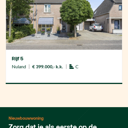
Rijf 5
Nuland
€ 399.000,- k.k.
C
Nieuwbouwwoning
Zorg dat je als eerste op de