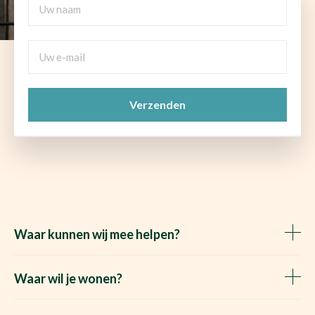
naam
Uw
e-
mail
CAPTCHA
(Vereist)
Waar kunnen wij mee helpen?
Huis verkopen
Het Waare Huis zoekt
Waar wil je wonen?
Huis kopen
Makelaar Rosmalen
Gratis woningwaarde