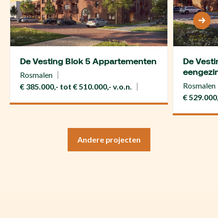
De Vesting Blok 5 Appartementen
De Vesti
eengezi
Rosmalen
Rosmalen
€ 385.000,- tot € 510.000,- v.o.n.
€ 529.000,
Andere projecten