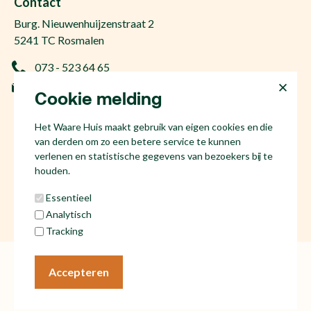
Contact
Gratis zoekopdracht
Huis kopen Nuland
Burg. Nieuwenhuijzenstraat 2
Vraag de kosten op
Huis kopen Berlicum
5241 TC Rosmalen
Afspraak plannen
Huis kopen Vinkel
073 - 523 64 65
Ervaringen
Huis kopen Geffen
info@hetwaarehuis.nl
Taxatie
Cookie melding
Huis kopen Kruisstraat
KvK 17186065
Huis kopen Den Bosch
Het Waare Huis maakt gebruik van eigen cookies en die
NL81 53.60.447.B01
Huis kopen Rosmalen
van derden om zo een betere service te kunnen
Huis verkopen Den Bosch
verlenen en statistische gegevens van bezoekers bij te
houden.
Essentieel
Analytisch
Social media
Tracking
Algemene voorwaarden
Cookies
Accepteren
Privacy statement
© Het Waare Huis