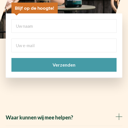
Blijf op de hoogte!
Uw
naam
Uw
e-
mail
CAPTCHA
(Vereist)
Waar kunnen wij mee helpen?
Huis verkopen