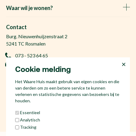
Het Waare Huis zoekt
Waar wil je wonen?
Huis kopen
Makelaar Rosmalen
Gratis woningwaarde
Makelaar Den Bosch
Contact
Gratis zoekopdracht
Huis kopen Nuland
Burg. Nieuwenhuijzenstraat 2
Vraag de kosten op
Huis kopen Berlicum
5241 TC Rosmalen
Afspraak plannen
Huis kopen Vinkel
073 - 523 64 65
Ervaringen
Huis kopen Geffen
info@hetwaarehuis.nl
Taxatie
Cookie melding
Huis kopen Kruisstraat
KvK 17186065
Huis kopen Den Bosch
Het Waare Huis maakt gebruik van eigen cookies en die
NL81 53.60.447.B01
Huis kopen Rosmalen
van derden om zo een betere service te kunnen
Huis verkopen Den Bosch
verlenen en statistische gegevens van bezoekers bij te
houden.
Essentieel
Analytisch
Social media
Tracking