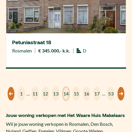
Petuniastraat 18
Rosmalen
€ 345.000,- k.k.
D
1
…
11
12
13
14
15
16
17
…
53
Jouw woning verkopen met Het Waare Huis Makelaars
Wil je jouw woning verkopen in Rosmalen, Den Bosch,
Nuland, Geffen, Engelen, Vlijmen, Groote Wielen,