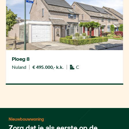
Ploeg 8
Nuland
€ 495.000,- k.k.
C
Nieuwbouwwoning
Zorg dat je als eerste op de