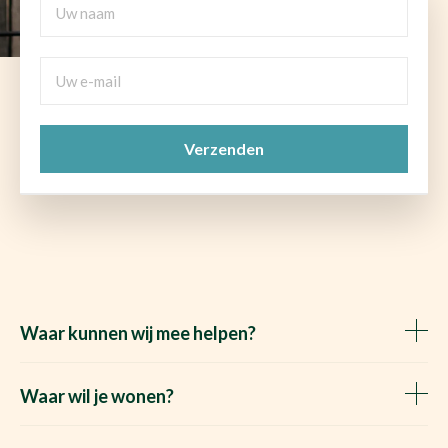
naam
Uw
e-
mail
CAPTCHA
(Vereist)
Waar kunnen wij mee helpen?
Huis verkopen
Het Waare Huis zoekt
Waar wil je wonen?
Huis kopen
Makelaar Rosmalen
Gratis woningwaarde