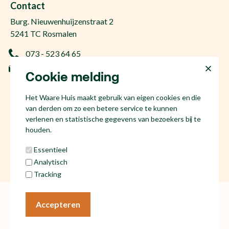
Makelaar Den Bosch
Contact
Gratis zoekopdracht
Huis kopen Nuland
Burg. Nieuwenhuijzenstraat 2
Vraag de kosten op
Huis kopen Berlicum
5241 TC Rosmalen
Afspraak plannen
Huis kopen Vinkel
073 - 523 64 65
Ervaringen
Huis kopen Geffen
info@hetwaarehuis.nl
Taxatie
Cookie melding
Huis kopen Kruisstraat
KvK 17186065
Huis kopen Den Bosch
Het Waare Huis maakt gebruik van eigen cookies en die
NL81 53.60.447.B01
Huis kopen Rosmalen
van derden om zo een betere service te kunnen
Huis verkopen Den Bosch
verlenen en statistische gegevens van bezoekers bij te
houden.
Essentieel
Analytisch
Social media
Tracking
Algemene voorwaarden
Cookies
Accepteren
Privacy statement
© Het Waare Huis