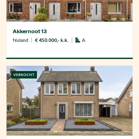
Akkernoot 13
Nuland
€ 450.000,- k.k.
A
VERKOCHT