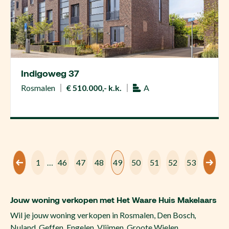
Indigoweg 37
Rosmalen
€ 510.000,- k.k.
A
1
…
46
47
48
49
50
51
52
53
Jouw woning verkopen met Het Waare Huis Makelaars
Wil je jouw woning verkopen in Rosmalen, Den Bosch,
Nuland, Geffen, Engelen, Vlijmen, Groote Wielen,