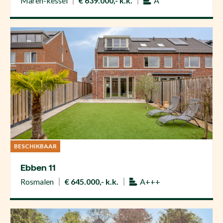
Maren-kessel
€ 639.000,- k.k.
A
BESCHIKBAAR
Ebben 11
Rosmalen
€ 645.000,- k.k.
A+++