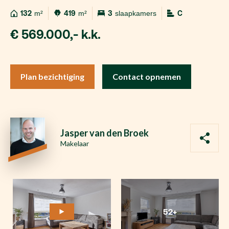
132
m²
419
m²
3
slaapkamers
C
€ 569.000,- k.k.
Plan bezichtiging
Contact opnemen
Jasper van den Broek
Makelaar
52+