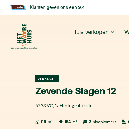
9.4
Klanten geven ons een
Huis verkopen
W
VERKOCHT
Zevende Slagen 12
5233 VC
,
's-Hertogenbosch
99
m²
154
m²
3
slaapkamers