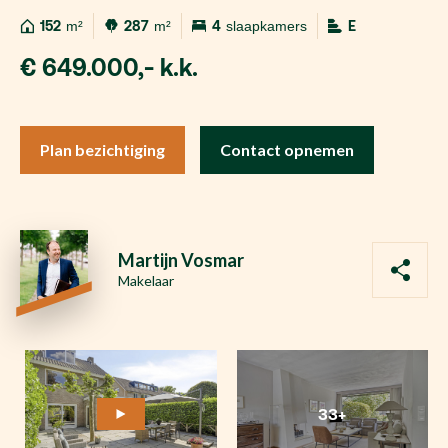
152
m²
287
m²
4
slaapkamers
E
€ 649.000,- k.k.
Plan bezichtiging
Contact opnemen
Martijn Vosmar
Makelaar
33+