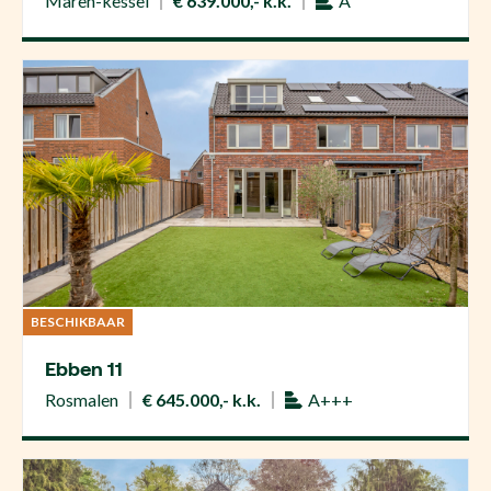
Maren-kessel
€ 639.000,- k.k.
A
BESCHIKBAAR
Ebben 11
Rosmalen
€ 645.000,- k.k.
A+++