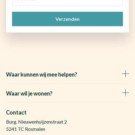
e-
mail
CAPTCHA
(Vereist)
Waar kunnen wij mee helpen?
Huis verkopen
Het Waare Huis zoekt
Waar wil je wonen?
Huis kopen
Makelaar Rosmalen
Gratis woningwaarde
Makelaar Den Bosch
Contact
Gratis zoekopdracht
Huis kopen Nuland
Burg. Nieuwenhuijzenstraat 2
Vraag de kosten op
Huis kopen Berlicum
5241 TC Rosmalen
Afspraak plannen