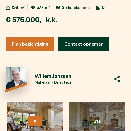
126
m²
577
m²
3
slaapkamers
D
€ 575.000,- k.k.
Plan bezichtiging
Contact opnemen
Willem Janssen
Makelaar / Directeur
31+