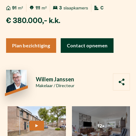
91
m²
111
m²
3
slaapkamers
C
€ 380.000,- k.k.
Plan bezichtiging
Contact opnemen
Willem Janssen
Makelaar / Directeur
12+