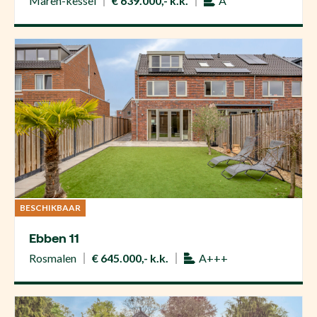
Maren-kessel
€ 639.000,- k.k.
A
BESCHIKBAAR
Ebben 11
Rosmalen
€ 645.000,- k.k.
A+++