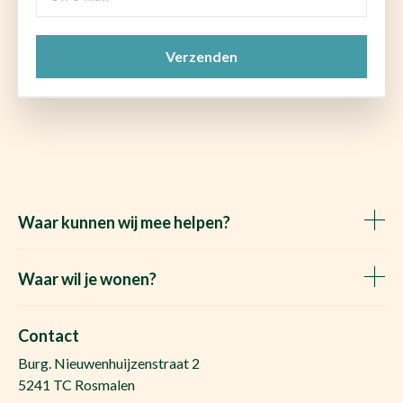
e-
mail
CAPTCHA
(Vereist)
Waar kunnen wij mee helpen?
Huis verkopen
Het Waare Huis zoekt
Waar wil je wonen?
Huis kopen
Makelaar Rosmalen
Gratis woningwaarde
Makelaar Den Bosch
Contact
Gratis zoekopdracht
Huis kopen Nuland
Burg. Nieuwenhuijzenstraat 2
Vraag de kosten op
Huis kopen Berlicum
5241 TC Rosmalen
Afspraak plannen