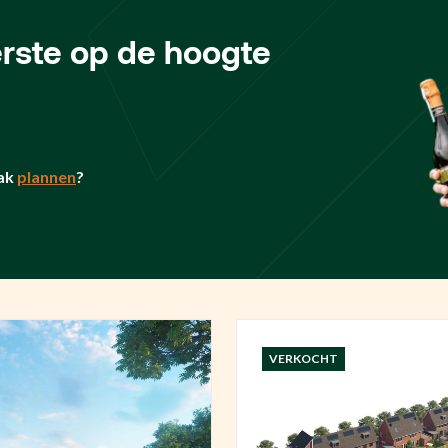
eerste op de hoogte
ak
plannen
?
VERKOCHT