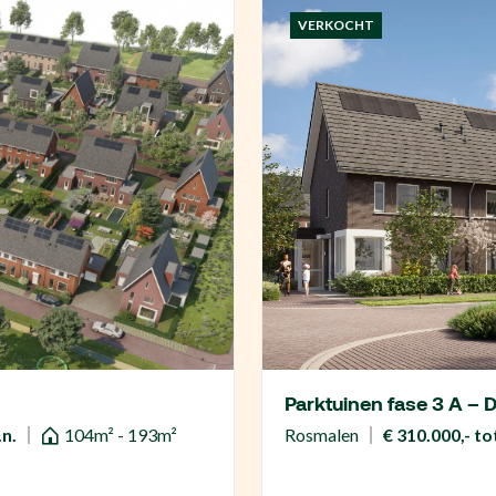
VERKOCHT
Parktuinen fase 3 A – 
.n.
104m² - 193m²
Rosmalen
€ 310.000,- tot