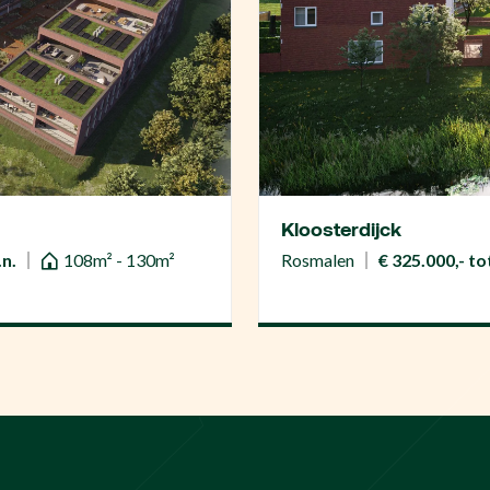
Kloosterdijck
.n.
108m² - 130m²
Rosmalen
€ 325.000,- tot