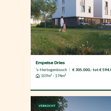
Empelse Dries
's-Hertogenbosch
€ 305.000,- tot € 594.0
107m² - 174m²
VERKOCHT