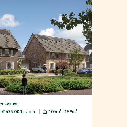
De Lanen
 € 675.000,- v.o.n.
105m² - 189m²