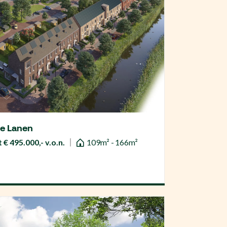
De Lanen
 € 495.000,- v.o.n.
109m² - 166m²