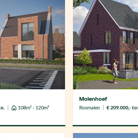
Molenhoef
.n.
108m² - 120m²
Rosmalen
€ 209.000,- tot