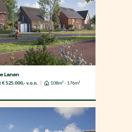
De Lanen
 € 525.000,- v.o.n.
108m² - 176m²