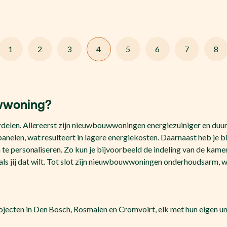
1
2
3
4
5
6
7
8
woning?
rdelen. Allereerst zijn nieuwbouwwoningen energiezuiniger en duu
anelen, wat resulteert in lagere energiekosten. Daarnaast heb je 
n te personaliseren. Zo kun je bijvoorbeeld de indeling van de kam
ls jij dat wilt. Tot slot zijn nieuwbouwwoningen onderhoudsarm, 
ecten in Den Bosch, Rosmalen en Cromvoirt, elk met hun eigen un