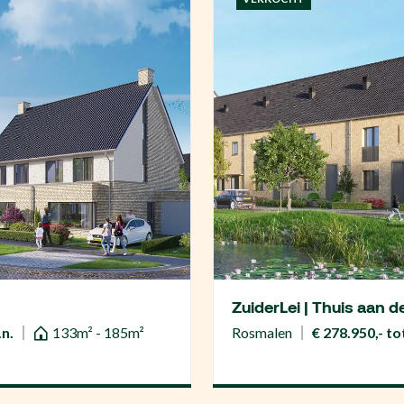
ZuiderLei | Thuis aan d
.n.
133m² - 185m²
Rosmalen
€ 278.950,- tot