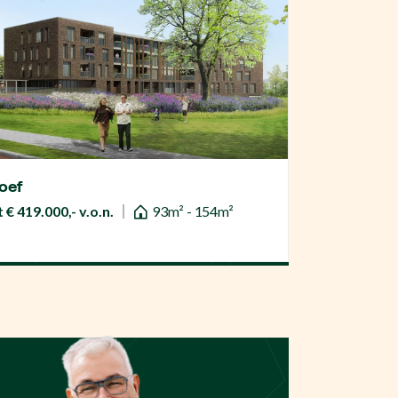
oef
 € 419.000,- v.o.n.
93m² - 154m²