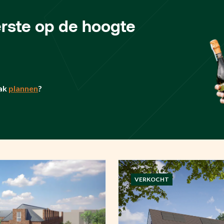
eerste op de hoogte
ak
plannen
?
VERKOCHT