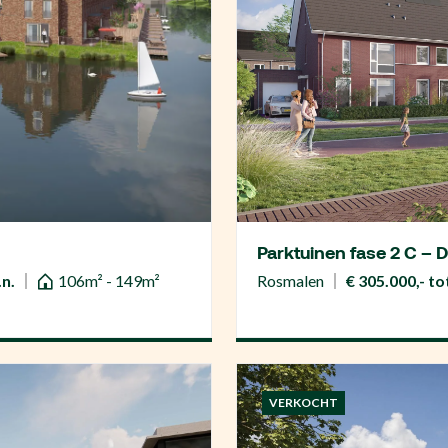
Parktuinen fase 2 C – 
.n.
106m² - 149m²
Rosmalen
€ 305.000,- tot
VERKOCHT