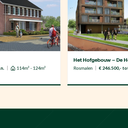
Het Hofgebouw – De H
.n.
114m² - 124m²
Rosmalen
€ 246.500,- tot