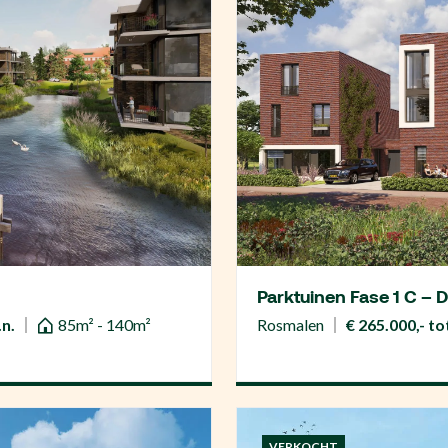
Parktuinen Fase 1 C – 
.n.
85m² - 140m²
Rosmalen
€ 265.000,- tot
VERKOCHT