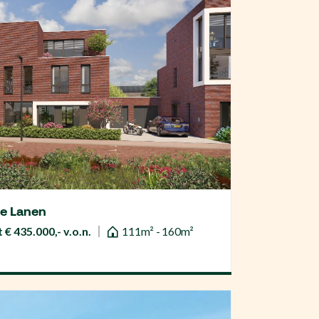
De Lanen
 € 435.000,- v.o.n.
111m² - 160m²