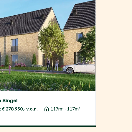
e Singel
 € 278.950,- v.o.n.
117m² - 117m²