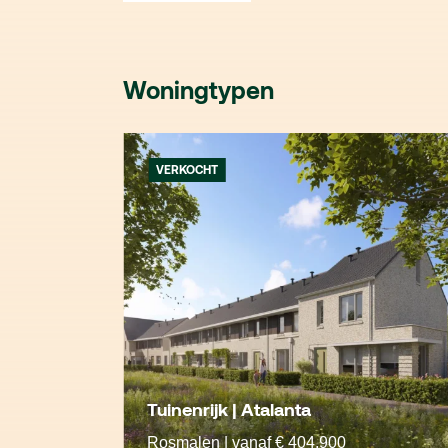
Woningtypen
VERKOCHT
Tuinenrijk | Atalanta
Rosmalen | vanaf € 404.900