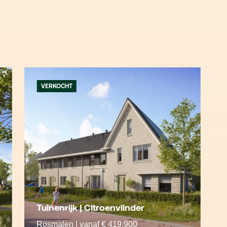
VERKOCHT
Tuinenrijk | Citroenvlinder
Rosmalen | vanaf € 419.900