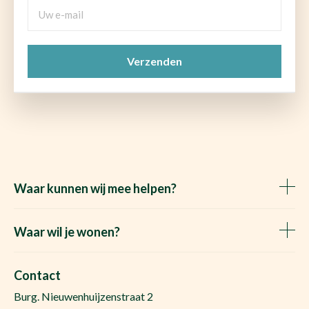
Uw
e-
mail
CAPTCHA
(Vereist)
Waar kunnen wij mee helpen?
Huis verkopen
Het Waare Huis zoekt
Waar wil je wonen?
Huis kopen
Makelaar Rosmalen
Gratis woningwaarde
Makelaar Den Bosch
Contact
Gratis zoekopdracht
Huis kopen Nuland
Burg. Nieuwenhuijzenstraat 2
Vraag de kosten op