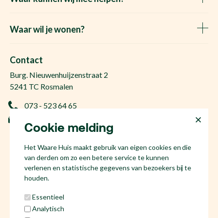
Huis verkopen
Het Waare Huis zoekt
Waar wil je wonen?
Huis kopen
Makelaar Rosmalen
Gratis woningwaarde
Makelaar Den Bosch
Contact
Gratis zoekopdracht
Huis kopen Nuland
Burg. Nieuwenhuijzenstraat 2
Vraag de kosten op
Huis kopen Berlicum
5241 TC Rosmalen
Afspraak plannen
Huis kopen Vinkel
073 - 523 64 65
Ervaringen
Huis kopen Geffen
info@hetwaarehuis.nl
Taxatie
Cookie melding
Huis kopen Kruisstraat
KvK 17186065
Huis kopen Den Bosch
Het Waare Huis maakt gebruik van eigen cookies en die
NL81 53.60.447.B01
Huis kopen Rosmalen
van derden om zo een betere service te kunnen
Huis verkopen Den Bosch
verlenen en statistische gegevens van bezoekers bij te
houden.
Essentieel
Analytisch
Social media