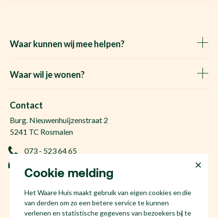
Waar kunnen wij mee helpen?
Huis verkopen
Het Waare Huis zoekt
Waar wil je wonen?
Huis kopen
Makelaar Rosmalen
Gratis woningwaarde
Makelaar Den Bosch
Contact
Gratis zoekopdracht
Huis kopen Nuland
Burg. Nieuwenhuijzenstraat 2
Vraag de kosten op
Huis kopen Berlicum
5241 TC Rosmalen
Afspraak plannen
Huis kopen Vinkel
073 - 523 64 65
Ervaringen
Huis kopen Geffen
info@hetwaarehuis.nl
Taxatie
Cookie melding
Huis kopen Kruisstraat
KvK 17186065
Huis kopen Den Bosch
Het Waare Huis maakt gebruik van eigen cookies en die
NL81 53.60.447.B01
Huis kopen Rosmalen
van derden om zo een betere service te kunnen
Huis verkopen Den Bosch
verlenen en statistische gegevens van bezoekers bij te