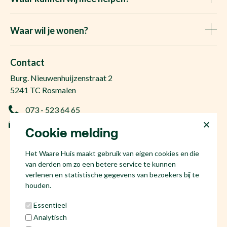
Huis verkopen
Het Waare Huis zoekt
Waar wil je wonen?
Huis kopen
Makelaar Rosmalen
Gratis woningwaarde
Makelaar Den Bosch
Contact
Gratis zoekopdracht
Huis kopen Nuland
Burg. Nieuwenhuijzenstraat 2
Vraag de kosten op
Huis kopen Berlicum
5241 TC Rosmalen
Afspraak plannen
Huis kopen Vinkel
073 - 523 64 65
Ervaringen
Huis kopen Geffen
info@hetwaarehuis.nl
Taxatie
Cookie melding
Huis kopen Kruisstraat
KvK 17186065
Huis kopen Den Bosch
Het Waare Huis maakt gebruik van eigen cookies en die
NL81 53.60.447.B01
Huis kopen Rosmalen
van derden om zo een betere service te kunnen
Huis verkopen Den Bosch
verlenen en statistische gegevens van bezoekers bij te
houden.
Essentieel
Analytisch
Social media