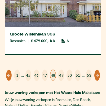
Groote Wielenlaan 306
Rosmalen
€ 479.000,- k.k.
A
1
…
45
46
47
48
49
50
51
…
53
Jouw woning verkopen met Het Waare Huis Makelaars
Wil je jouw woning verkopen in Rosmalen, Den Bosch,
Nuland, Geffen, Engelen, Vlijmen, Groote Wielen,