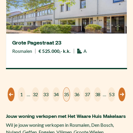
Grote Pagestraat 23
Rosmalen
€ 525.000,- k.k.
A
1
…
32
33
34
35
36
37
38
…
53
Jouw woning verkopen met Het Waare Huis Makelaars
Wil je jouw woning verkopen in Rosmalen, Den Bosch,
Nuland, Geffen, Engelen, Vlijmen, Groote Wielen,