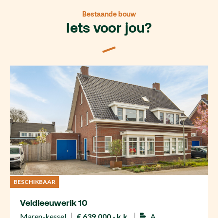
Bestaande bouw
Iets voor jou?
BESCHIKBAAR
Veldleeuwerik 10
Maren-kessel
€ 639.000,- k.k.
A