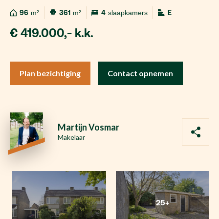
96
m²
361
m²
4
slaapkamers
E
€ 419.000,- k.k.
Plan bezichtiging
Contact opnemen
Martijn Vosmar
Makelaar
25+