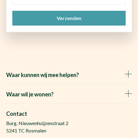
e-
mail
CAPTCHA
(Vereist)
Waar kunnen wij mee helpen?
Huis verkopen
Het Waare Huis zoekt
Waar wil je wonen?
Huis kopen
Makelaar Rosmalen
Gratis woningwaarde
Makelaar Den Bosch
Contact
Gratis zoekopdracht
Huis kopen Nuland
Burg. Nieuwenhuijzenstraat 2
Vraag de kosten op
Huis kopen Berlicum
5241 TC Rosmalen
Afspraak plannen