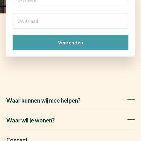
naam
Uw
e-
mail
CAPTCHA
(Vereist)
Waar kunnen wij mee helpen?
Huis verkopen
Het Waare Huis zoekt
Waar wil je wonen?
Huis kopen
Makelaar Rosmalen
Gratis woningwaarde
Makelaar Den Bosch
Contact