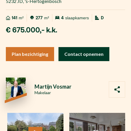
5232 JD
,
's-Hertogenbosch
141
m²
277
m²
4
slaapkamers
D
€ 675.000,- k.k.
Plan bezichtiging
Contact opnemen
Martijn Vosmar
Makelaar