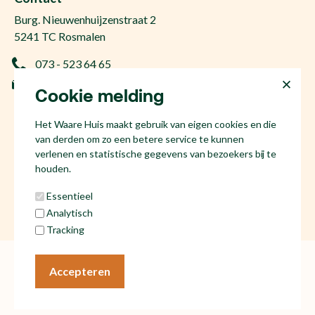
Gratis zoekopdracht
Huis kopen Nuland
Burg. Nieuwenhuijzenstraat 2
Vraag de kosten op
Huis kopen Berlicum
5241 TC Rosmalen
Afspraak plannen
Huis kopen Vinkel
073 - 523 64 65
Ervaringen
Huis kopen Geffen
info@hetwaarehuis.nl
Taxatie
Cookie melding
Huis kopen Kruisstraat
KvK 17186065
Huis kopen Den Bosch
Het Waare Huis maakt gebruik van eigen cookies en die
NL81 53.60.447.B01
Huis kopen Rosmalen
van derden om zo een betere service te kunnen
Huis verkopen Den Bosch
verlenen en statistische gegevens van bezoekers bij te
houden.
Essentieel
Analytisch
Social media
Tracking
Algemene voorwaarden
Cookies
Accepteren
Privacy statement
© Het Waare Huis