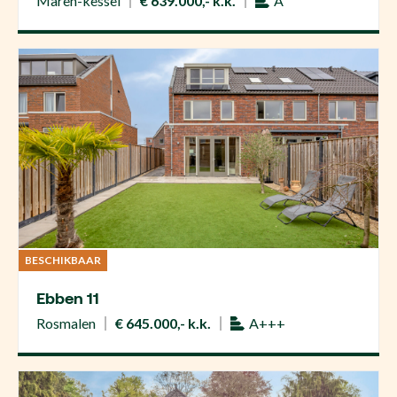
Maren-kessel
€ 639.000,- k.k.
A
BESCHIKBAAR
Ebben 11
Rosmalen
€ 645.000,- k.k.
A+++