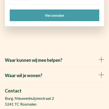
e-
mail
CAPTCHA
(Vereist)
Waar kunnen wij mee helpen?
Huis verkopen
Het Waare Huis zoekt
Waar wil je wonen?
Huis kopen
Makelaar Rosmalen
Gratis woningwaarde
Makelaar Den Bosch
Contact
Gratis zoekopdracht
Huis kopen Nuland
Burg. Nieuwenhuijzenstraat 2
Vraag de kosten op
Huis kopen Berlicum
5241 TC Rosmalen
Afspraak plannen