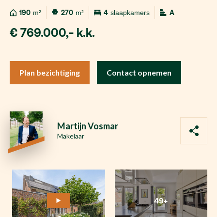
190
m²
270
m²
4
slaapkamers
A
€ 769.000,- k.k.
Plan bezichtiging
Contact opnemen
Martijn Vosmar
Makelaar
49+