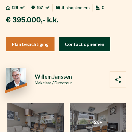
126
m²
157
m²
4
slaapkamers
C
€ 395.000,- k.k.
Plan bezichtiging
Contact opnemen
Willem Janssen
Makelaar / Directeur
26+