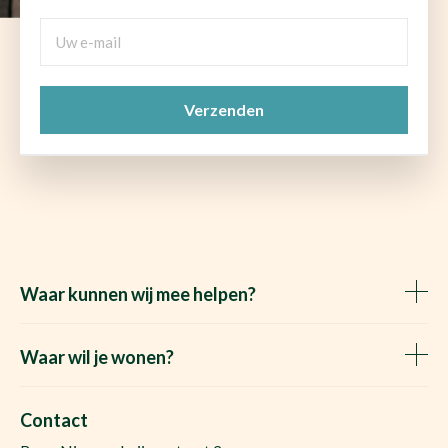
Uw
e-
mail
CAPTCHA
(Vereist)
Waar kunnen wij mee helpen?
Huis verkopen
Het Waare Huis zoekt
Waar wil je wonen?
Huis kopen
Makelaar Rosmalen
Gratis woningwaarde
Makelaar Den Bosch
Contact
Gratis zoekopdracht
Huis kopen Nuland