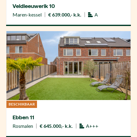
Veldleeuwerik 10
Maren-kessel
€ 639.000,- k.k.
A
BESCHIKBAAR
Ebben 11
Rosmalen
€ 645.000,- k.k.
A+++