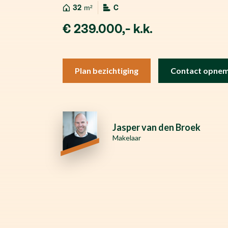
32
m²
C
€ 239.000,- k.k.
Plan bezichtiging
Contact opne
Jasper van den Broek
Makelaar