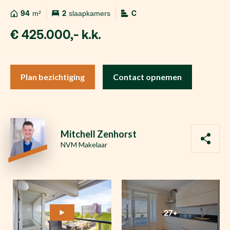
94
m²
2
slaapkamers
C
€ 425.000,- k.k.
Plan bezichtiging
Contact opnemen
Mitchell Zenhorst
NVM Makelaar
27+