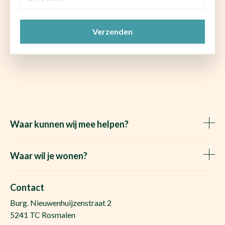
e-
mail
CAPTCHA
(Vereist)
Waar kunnen wij mee helpen?
Huis verkopen
Het Waare Huis zoekt
Waar wil je wonen?
Huis kopen
Makelaar Rosmalen
Gratis woningwaarde
Makelaar Den Bosch
Contact
Gratis zoekopdracht
Huis kopen Nuland
Burg. Nieuwenhuijzenstraat 2
Vraag de kosten op
Huis kopen Berlicum
5241 TC Rosmalen
Afspraak plannen