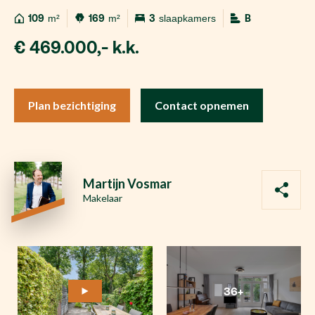
109
m²
169
m²
3
slaapkamers
B
€ 469.000,- k.k.
Plan bezichtiging
Contact opnemen
Martijn Vosmar
Makelaar
36+