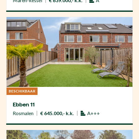
Maren-kessel
€ 639.000,- k.k.
A
BESCHIKBAAR
Ebben 11
Rosmalen
€ 645.000,- k.k.
A+++