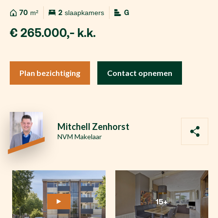
70
m²
2
slaapkamers
G
€ 265.000,- k.k.
Plan bezichtiging
Contact opnemen
Mitchell Zenhorst
NVM Makelaar
15+