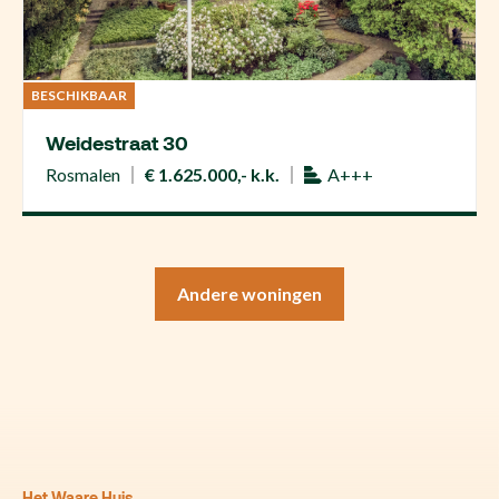
BESCHIKBAAR
Weidestraat 30
Rosmalen
€ 1.625.000,- k.k.
A+++
Andere woningen
Het Waare Huis