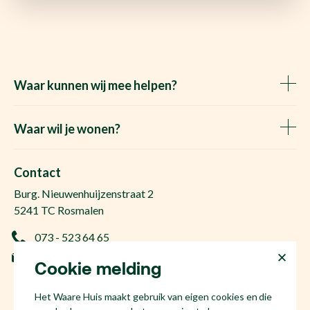
Waar kunnen wij mee helpen?
Huis verkopen
Het Waare Huis zoekt
Waar wil je wonen?
Huis kopen
Makelaar Rosmalen
Gratis woningwaarde
Makelaar Den Bosch
Contact
Gratis zoekopdracht
Huis kopen Nuland
Burg. Nieuwenhuijzenstraat 2
Vraag de kosten op
Huis kopen Berlicum
5241 TC Rosmalen
Afspraak plannen
Huis kopen Vinkel
073 - 523 64 65
Ervaringen
Huis kopen Geffen
info@hetwaarehuis.nl
Taxatie
Cookie melding
Huis kopen Kruisstraat
KvK 17186065
Huis kopen Den Bosch
Het Waare Huis maakt gebruik van eigen cookies en die
NL81 53.60.447.B01
Huis kopen Rosmalen