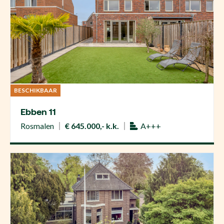
BESCHIKBAAR
Ebben 11
Rosmalen
€ 645.000,- k.k.
A+++