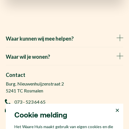
Waar kunnen wij mee helpen?
Huis verkopen
Het Waare Huis zoekt
Waar wil je wonen?
Huis kopen
Makelaar Rosmalen
Gratis woningwaarde
Makelaar Den Bosch
Contact
Gratis zoekopdracht
Huis kopen Nuland
Burg. Nieuwenhuijzenstraat 2
Vraag de kosten op
Huis kopen Berlicum
5241 TC Rosmalen
Afspraak plannen
Huis kopen Vinkel
073 - 523 64 65
Ervaringen
Huis kopen Geffen
info@hetwaarehuis.nl
Taxatie
Cookie melding
Huis kopen Kruisstraat
KvK 17186065
Huis kopen Den Bosch
Het Waare Huis maakt gebruik van eigen cookies en die
NL81 53.60.447.B01