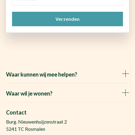
e-
mail
CAPTCHA
(Vereist)
Waar kunnen wij mee helpen?
Huis verkopen
Het Waare Huis zoekt
Waar wil je wonen?
Huis kopen
Makelaar Rosmalen
Gratis woningwaarde
Makelaar Den Bosch
Contact
Gratis zoekopdracht
Huis kopen Nuland
Burg. Nieuwenhuijzenstraat 2
Vraag de kosten op
Huis kopen Berlicum
5241 TC Rosmalen
Afspraak plannen