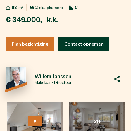
68
m²
2
slaapkamers
C
€ 349.000,- k.k.
Plan bezichtiging
Contact opnemen
Willem Janssen
Makelaar / Directeur
21+