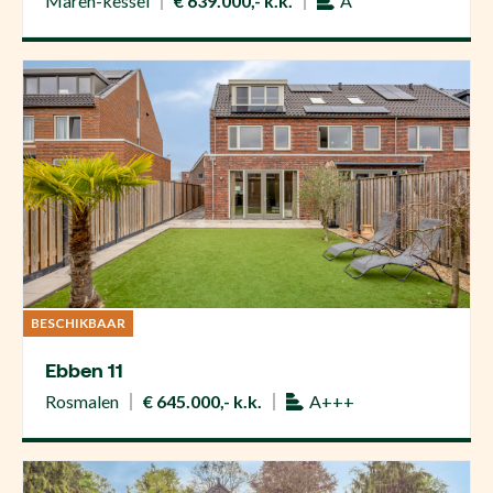
Maren-kessel
€ 639.000,- k.k.
A
BESCHIKBAAR
Ebben 11
Rosmalen
€ 645.000,- k.k.
A+++