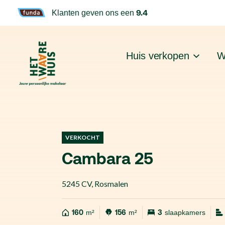
9.4
Klanten geven ons een
Huis verkopen
W
VERKOCHT
Cambara 25
5245 CV
,
Rosmalen
160
m²
156
m²
3
slaapkamers