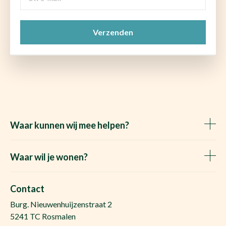
e-
mail
CAPTCHA
(Vereist)
Waar kunnen wij mee helpen?
Huis verkopen
Het Waare Huis zoekt
Waar wil je wonen?
Huis kopen
Makelaar Rosmalen
Gratis woningwaarde
Makelaar Den Bosch
Contact
Gratis zoekopdracht
Huis kopen Nuland
Burg. Nieuwenhuijzenstraat 2
Vraag de kosten op
Huis kopen Berlicum
5241 TC Rosmalen
Afspraak plannen