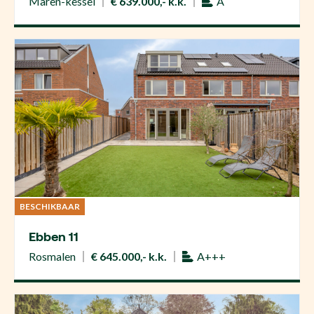
Maren-kessel
€ 639.000,- k.k.
A
BESCHIKBAAR
Ebben 11
Rosmalen
€ 645.000,- k.k.
A+++