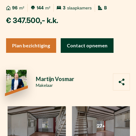
96
m²
144
m²
3
slaapkamers
B
€ 347.500,- k.k.
Plan bezichtiging
Contact opnemen
Martijn Vosmar
Makelaar
27+