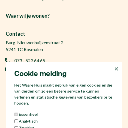
Huis verkopen
Het Waare Huis zoekt
Waar wil je wonen?
Huis kopen
Makelaar Rosmalen
Gratis woningwaarde
Makelaar Den Bosch
Contact
Gratis zoekopdracht
Huis kopen Nuland
Burg. Nieuwenhuijzenstraat 2
Vraag de kosten op
Huis kopen Berlicum
5241 TC Rosmalen
Afspraak plannen
Huis kopen Vinkel
073 - 523 64 65
Ervaringen
Huis kopen Geffen
info@hetwaarehuis.nl
Taxatie
Cookie melding
Huis kopen Kruisstraat
KvK 17186065
Huis kopen Den Bosch
Het Waare Huis maakt gebruik van eigen cookies en die
NL81 53.60.447.B01
Huis kopen Rosmalen
van derden om zo een betere service te kunnen
Huis verkopen Den Bosch
verlenen en statistische gegevens van bezoekers bij te
houden.
Essentieel
Analytisch
Social media
Tracking