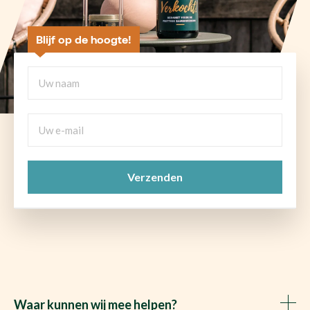
Blijf op de hoogte!
Uw
naam
Uw
e-
mail
CAPTCHA
(Vereist)
Waar kunnen wij mee helpen?