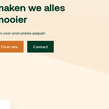
maken we alles
mooier
es voor onze unieke aanpak!
Over ons
Contact