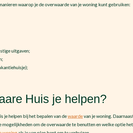
 manieren waarop je de overwaarde van je woning kunt gebruiken:
stige uitgaven;
n;
kantiehuisje);
are Huis je helpen?
 je helpen bij het bepalen van de
waarde
van je woning. Daarnaast
de mogelijkheden om de overwaarde te benutten en welke optie het b
e woning
als je van plan bent om te verhuizen.