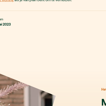
um
ei 2023
He