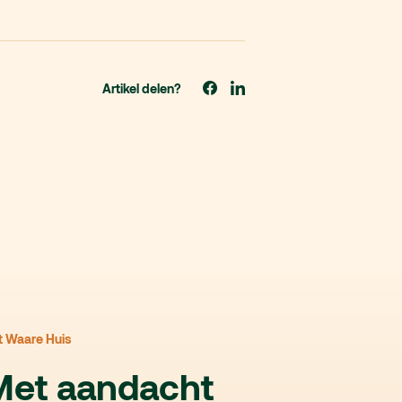
Artikel delen?
t Waare Huis
Met aandacht