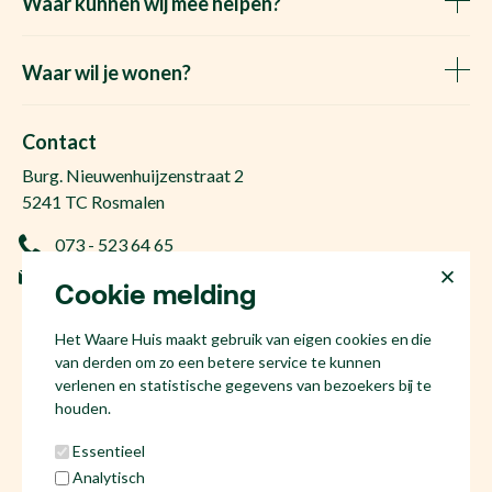
Waar kunnen wij mee helpen?
Huis verkopen
Het Waare Huis zoekt
Waar wil je wonen?
Huis kopen
Makelaar Rosmalen
Gratis woningwaarde
Makelaar Den Bosch
Contact
Gratis zoekopdracht
Huis kopen Nuland
Burg. Nieuwenhuijzenstraat 2
Vraag de kosten op
Huis kopen Berlicum
5241 TC Rosmalen
Afspraak plannen
Huis kopen Vinkel
073 - 523 64 65
Ervaringen
Huis kopen Geffen
info@hetwaarehuis.nl
Taxatie
Cookie melding
Huis kopen Kruisstraat
KvK 17186065
Huis kopen Den Bosch
Het Waare Huis maakt gebruik van eigen cookies en die
NL81 53.60.447.B01
Huis kopen Rosmalen
van derden om zo een betere service te kunnen
Huis verkopen Den Bosch
verlenen en statistische gegevens van bezoekers bij te
houden.
Essentieel
Analytisch
Social media