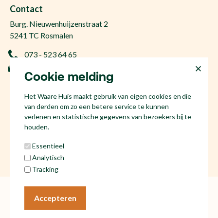
Gratis woningwaarde
Makelaar Den Bosch
Contact
Gratis zoekopdracht
Huis kopen Nuland
Burg. Nieuwenhuijzenstraat 2
Vraag de kosten op
Huis kopen Berlicum
5241 TC Rosmalen
Afspraak plannen
Huis kopen Vinkel
073 - 523 64 65
Ervaringen
Huis kopen Geffen
info@hetwaarehuis.nl
Taxatie
Cookie melding
Huis kopen Kruisstraat
KvK 17186065
Huis kopen Den Bosch
Het Waare Huis maakt gebruik van eigen cookies en die
NL81 53.60.447.B01
Huis kopen Rosmalen
van derden om zo een betere service te kunnen
Huis verkopen Den Bosch
verlenen en statistische gegevens van bezoekers bij te
houden.
Essentieel
Analytisch
Social media
Tracking
Algemene voorwaarden
Cookies
Accepteren
Privacy statement
© Het Waare Huis