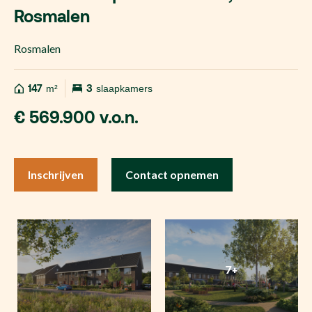
Rosmalen
Rosmalen
147
m²
3
slaapkamers
€ 569.900 v.o.n.
Inschrijven
Contact opnemen
7+