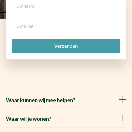
Uw
naam
Uw
e-
mail
CAPTCHA
(Vereist)
Waar kunnen wij mee helpen?
Huis verkopen
Het Waare Huis zoekt
Waar wil je wonen?
Huis kopen
Makelaar Rosmalen