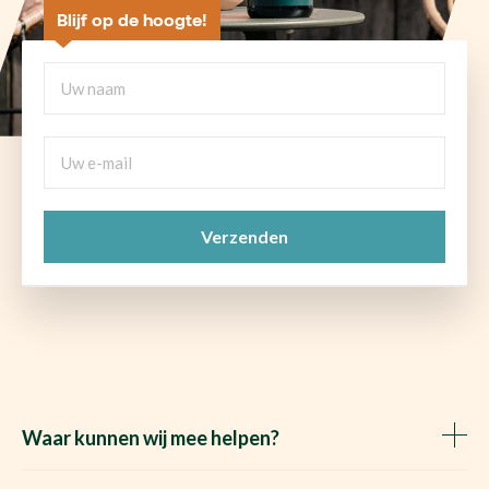
Blijf op de hoogte!
Uw
naam
Uw
e-
mail
CAPTCHA
(Vereist)
Waar kunnen wij mee helpen?
Huis verkopen