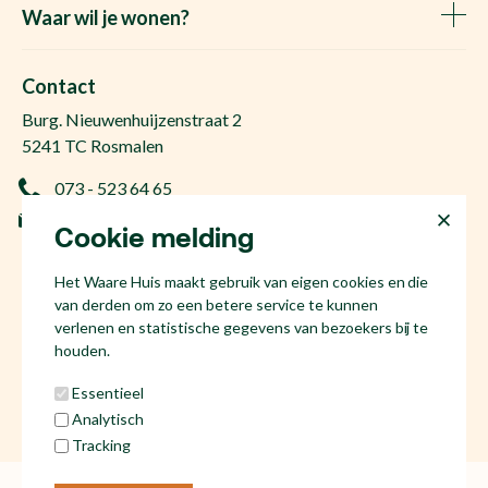
Het Waare Huis zoekt
Waar wil je wonen?
Huis kopen
Makelaar Rosmalen
Gratis woningwaarde
Makelaar Den Bosch
Contact
Gratis zoekopdracht
Huis kopen Nuland
Burg. Nieuwenhuijzenstraat 2
Vraag de kosten op
Huis kopen Berlicum
5241 TC Rosmalen
Afspraak plannen
Huis kopen Vinkel
073 - 523 64 65
Ervaringen
Huis kopen Geffen
info@hetwaarehuis.nl
Taxatie
Cookie melding
Huis kopen Kruisstraat
KvK 17186065
Huis kopen Den Bosch
Het Waare Huis maakt gebruik van eigen cookies en die
NL81 53.60.447.B01
Huis kopen Rosmalen
van derden om zo een betere service te kunnen
Huis verkopen Den Bosch
verlenen en statistische gegevens van bezoekers bij te
houden.
Essentieel
Analytisch
Social media
Tracking