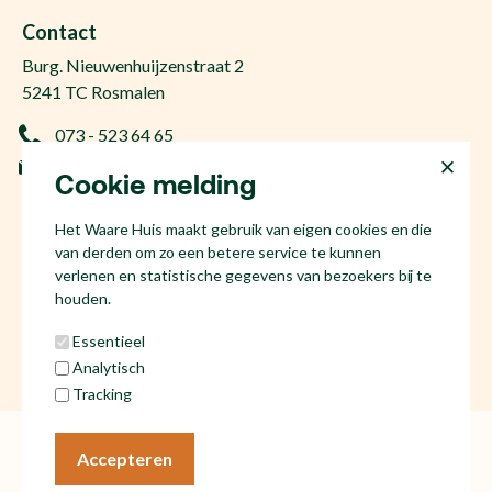
Gratis woningwaarde
Makelaar Den Bosch
Contact
Gratis zoekopdracht
Huis kopen Nuland
Burg. Nieuwenhuijzenstraat 2
Vraag de kosten op
Huis kopen Berlicum
5241 TC Rosmalen
Afspraak plannen
Huis kopen Vinkel
073 - 523 64 65
Ervaringen
Huis kopen Geffen
info@hetwaarehuis.nl
Taxatie
Cookie melding
Huis kopen Kruisstraat
KvK 17186065
Huis kopen Den Bosch
Het Waare Huis maakt gebruik van eigen cookies en die
NL81 53.60.447.B01
Huis kopen Rosmalen
van derden om zo een betere service te kunnen
Huis verkopen Den Bosch
verlenen en statistische gegevens van bezoekers bij te
houden.
Essentieel
Analytisch
Social media
Tracking
Algemene voorwaarden
Cookies
Accepteren