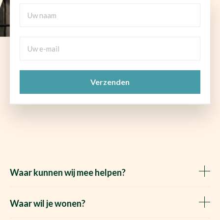
Uw
naam
Uw
e-
mail
CAPTCHA
(Vereist)
Waar kunnen wij mee helpen?
Huis verkopen
Het Waare Huis zoekt
Waar wil je wonen?
Huis kopen
Makelaar Rosmalen