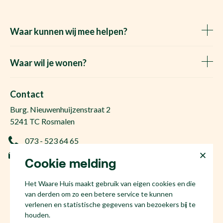
Waar kunnen wij mee helpen?
Huis verkopen
Het Waare Huis zoekt
Waar wil je wonen?
Huis kopen
Makelaar Rosmalen
Gratis woningwaarde
Makelaar Den Bosch
Contact
Gratis zoekopdracht
Huis kopen Nuland
Burg. Nieuwenhuijzenstraat 2
Vraag de kosten op
Huis kopen Berlicum
5241 TC Rosmalen
Afspraak plannen
Huis kopen Vinkel
073 - 523 64 65
Ervaringen
Huis kopen Geffen
info@hetwaarehuis.nl
Taxatie
Cookie melding
Huis kopen Kruisstraat
KvK 17186065
Huis kopen Den Bosch
Het Waare Huis maakt gebruik van eigen cookies en die
NL81 53.60.447.B01
Huis kopen Rosmalen
van derden om zo een betere service te kunnen
Huis verkopen Den Bosch
verlenen en statistische gegevens van bezoekers bij te
houden.