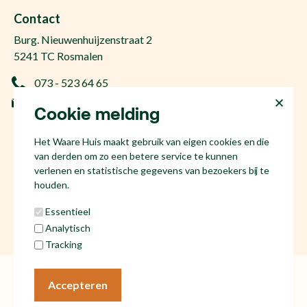
Gratis woningwaarde
Makelaar Den Bosch
Contact
Gratis zoekopdracht
Huis kopen Nuland
Burg. Nieuwenhuijzenstraat 2
Vraag de kosten op
Huis kopen Berlicum
5241 TC Rosmalen
Afspraak plannen
Huis kopen Vinkel
073 - 523 64 65
Ervaringen
Huis kopen Geffen
info@hetwaarehuis.nl
Taxatie
Cookie melding
Huis kopen Kruisstraat
KvK 17186065
Huis kopen Den Bosch
Het Waare Huis maakt gebruik van eigen cookies en die
NL81 53.60.447.B01
Huis kopen Rosmalen
van derden om zo een betere service te kunnen
Huis verkopen Den Bosch
verlenen en statistische gegevens van bezoekers bij te
houden.
Essentieel
Analytisch
Social media
Tracking
Algemene voorwaarden
Cookies
Accepteren
Privacy statement
© Het Waare Huis