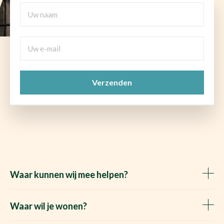
Uw
naam
Uw
e-
mail
CAPTCHA
(Vereist)
Waar kunnen wij mee helpen?
Huis verkopen
Het Waare Huis zoekt
Waar wil je wonen?
Huis kopen
Makelaar Rosmalen