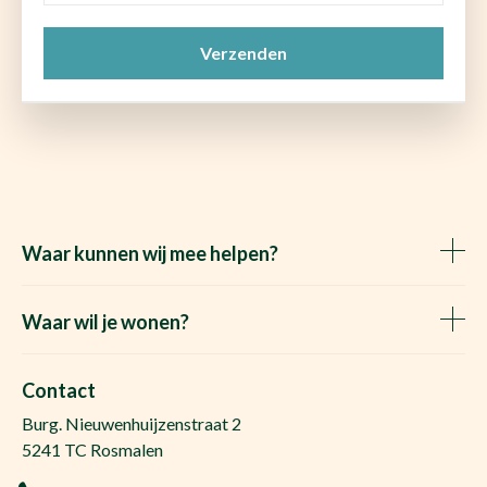
mail
CAPTCHA
(Vereist)
Waar kunnen wij mee helpen?
Huis verkopen
Het Waare Huis zoekt
Waar wil je wonen?
Huis kopen
Makelaar Rosmalen
Gratis woningwaarde
Makelaar Den Bosch
Contact
Gratis zoekopdracht
Huis kopen Nuland
Burg. Nieuwenhuijzenstraat 2
Vraag de kosten op
Huis kopen Berlicum
5241 TC Rosmalen
Afspraak plannen
Huis kopen Vinkel