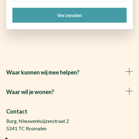
mail
CAPTCHA
(Vereist)
Waar kunnen wij mee helpen?
Huis verkopen
Het Waare Huis zoekt
Waar wil je wonen?
Huis kopen
Makelaar Rosmalen
Gratis woningwaarde
Makelaar Den Bosch
Contact
Gratis zoekopdracht
Huis kopen Nuland
Burg. Nieuwenhuijzenstraat 2
Vraag de kosten op
Huis kopen Berlicum
5241 TC Rosmalen
Afspraak plannen
Huis kopen Vinkel