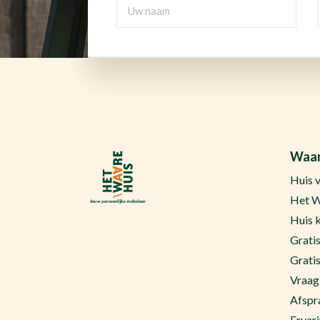
Uw
naam
CAPTCHA
Waar
Huis 
Het W
Huis 
Grati
Grati
Vraag
Afspr
Ervar