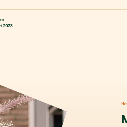
um
ei 2023
He