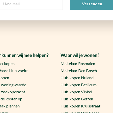
Uw
e-
mail
(Vereist)
 kunnen wij mee helpen?
Waar wil je wonen?
verkopen
Makelaar Rosmalen
aare Huis zoekt
Makelaar Den Bosch
kopen
Huis kopen Nuland
s woningwaarde
Huis kopen Berlicum
s zoekopdracht
Huis kopen Vinkel
 de kosten op
Huis kopen Geffen
aak plannen
Huis kopen Kruisstraat
ingen
Huis kopen Den Bosch