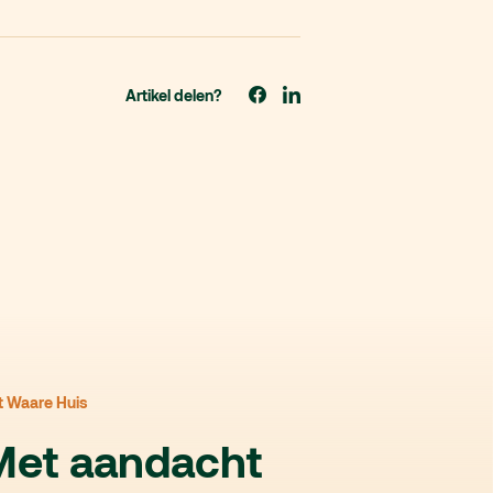
Artikel delen?
t Waare Huis
Met aandacht