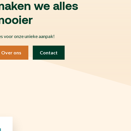
maken we alles
mooier
es voor onze unieke aanpak!
Over ons
Contact