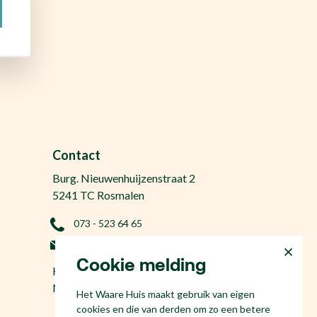
Contact
Burg. Nieuwenhuijzenstraat 2
5241 TC Rosmalen
073 - 523 64 65
info@hetwaarehuis.nl
Cookie melding
KvK 17186065
NL81 53.60.447.B01
Het Waare Huis maakt gebruik van eigen
cookies en die van derden om zo een betere